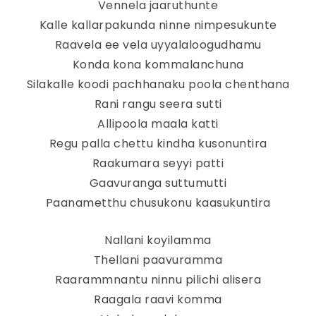
Vennela jaaruthunte
Kalle kallarpakunda ninne nimpesukunte
Raavela ee vela uyyalaloogudhamu
Konda kona kommalanchuna
Silakalle koodi pachhanaku poola chenthana
Rani rangu seera sutti
Allipoola maala katti
Regu palla chettu kindha kusonuntira
Raakumara seyyi patti
Gaavuranga suttumutti
Paanametthu chusukonu kaasukuntira
Nallani koyilamma
Thellani paavuramma
Raarammnantu ninnu pilichi alisera
Raagala raavi komma