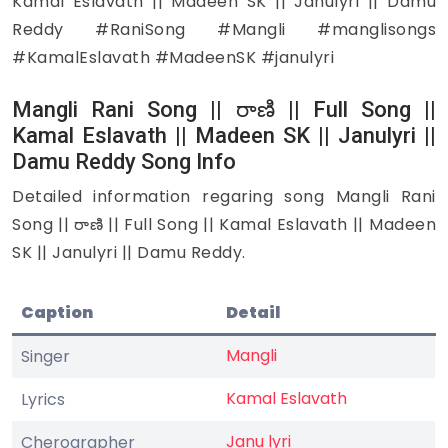
Kamal Eslavath || Madeen SK || Janulyri || Damu
Reddy #RaniSong #Mangli #manglisongs
#KamalEslavath #MadeenSK #janulyri
Mangli Rani Song || రాణి || Full Song ||
Kamal Eslavath || Madeen SK || Janulyri ||
Damu Reddy Song Info
Detailed information regaring song Mangli Rani
Song || రాణి || Full Song || Kamal Eslavath || Madeen
SK || Janulyri || Damu Reddy.
Caption
Detail
Mangli
Singer
Kamal Eslavath
Lyrics
Janu lyri
Cherographer