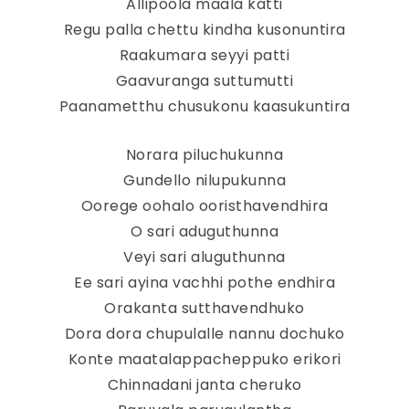
Allipoola maala katti
Regu palla chettu kindha kusonuntira
Raakumara seyyi patti
Gaavuranga suttumutti
Paanametthu chusukonu kaasukuntira
Norara piluchukunna
Gundello nilupukunna
Oorege oohalo ooristhavendhira
O sari aduguthunna
Veyi sari aluguthunna
Ee sari ayina vachhi pothe endhira
Orakanta sutthavendhuko
Dora dora chupulalle nannu dochuko
Konte maatalappacheppuko erikori
Chinnadani janta cheruko