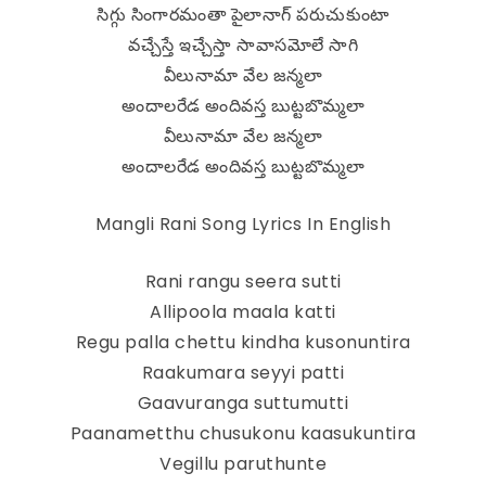
సిగ్గు సింగారమంతా పైలానాగ్ పరుచుకుంటా
వచ్చేస్తే ఇచ్చేస్తా సావాసమోలే సాగి
వీలునామా వేల జన్మలా
అందాలరేడ అందివస్త బుట్టబొమ్మలా
వీలునామా వేల జన్మలా
అందాలరేడ అందివస్త బుట్టబొమ్మలా
Mangli Rani Song Lyrics In English
Rani rangu seera sutti
Allipoola maala katti
Regu palla chettu kindha kusonuntira
Raakumara seyyi patti
Gaavuranga suttumutti
Paanametthu chusukonu kaasukuntira
Vegillu paruthunte