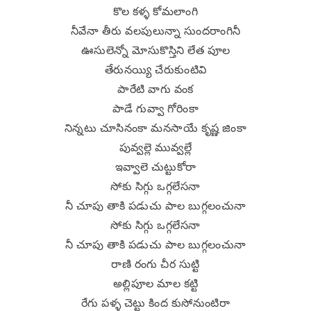
కొల కళ్ళ కోమలాంగి
నీవేనా తీరు వలపులున్నా సుందరాంగినీ
ఊసులెన్నో మోసుకొస్తిని లేత పూల
తేరునయ్యి చేరుకుంటివి
పారేటి వాగు వంక
పాడే గువ్వా గోరింకా
నిన్నటు చూసినంకా మనసాయే కృష్ణ జింకా
పువ్వల్లె మువ్వల్లే
ఇవ్వాలె చుట్టుకోరా
సోకు సిగ్గు ఒగ్గలేసనా
నీ చూపు తాకి పడుచు పాల బుగ్గలంచునా
సోకు సిగ్గు ఒగ్గలేసనా
నీ చూపు తాకి పడుచు పాల బుగ్గలంచునా
రాణి రంగు చీర సుట్టి
అల్లిపూల మాల కట్టి
రేగు పళ్ళ చెట్టు కింద కుసోనుంటిరా