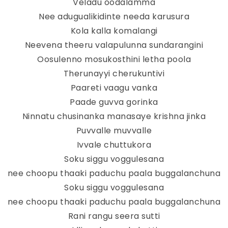
Veladu oodalamma
Nee adugualikidinte needa karusura
Kola kalla komalangi
Neevena theeru valapulunna sundarangini
Oosulenno mosukosthini letha poola
Therunayyi cherukuntivi
Paareti vaagu vanka
Paade guvva gorinka
Ninnatu chusinanka manasaye krishna jinka
Puvvalle muvvalle
Ivvale chuttukora
Soku siggu voggulesana
nee choopu thaaki paduchu paala buggalanchuna
Soku siggu voggulesana
nee choopu thaaki paduchu paala buggalanchuna
Rani rangu seera sutti