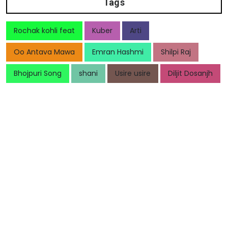
Tags
Rochak kohli feat
Kuber
Arti
Oo Antava Mawa
Emran Hashmi
Shilpi Raj
Bhojpuri Song
shani
Usire usire
Diljit Dosanjh