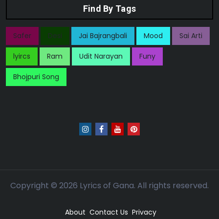
Find By Tags
Safer
Desi
Jai Bajrangbali
Mood
Sai Arti
lyircs
Ram
Udit Narayan
Funy
Bhojpuri Song
Copyright ©
2026
Lyrics of Gana. All rights reserved.
About
Contact Us
Privacy