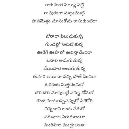
రాకుమార సెయ్యి పట్టి
గావురంగా సుట్టుముట్టి
పానమెత్తు చూసుకోను కాసుకుంటిరా
నోరారా పిలుచుకున్న
గుండెల్లో నిలుపుకున్న
ఊరేగే ఊహలో ఊరిస్తావేందిరా
ఓసారి అడుగుతున్న
వేయిసారి అలుగుతున్న
ఈసారి ఆయినా వచ్చి పోతే ఏందిరా
ఓరకంట సుత్తవెందుకో
దొర దొర చూపులల్లే నన్ను దోచుకో
కొంటె మాటలప్పచెప్పుకో ఏరికోరి
చిన్నదాని జంట చేరుకో
పరువాల పరుగులంతా
మురిపాల ముద్దులంతా