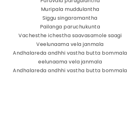
Paruvala parugulantha
Muripala muddulantha
Siggu singaramantha
Pailanga paruchukunta
Vachesthe ichestha saavasamole saagi
Veelunaama vela janmala
Andhalareda andhhi vastha butta bommala
eelunaama vela janmala
Andhalareda andhhi vastha butta bommala