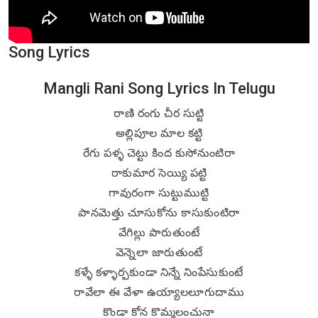
Song Lyrics
Mangli Rani Song Lyrics In Telugu
రాణి రంగు చీర సుట్టి
అల్లిపూల మాల కట్టి
రేగు పళ్ళ చెట్టు కింద కుసోనుంటిరా
రాకుమార సెయ్యి పట్టి
గావురంగా సుట్టుముట్టి
పానమెత్తు చూసుకోను కాసుకుంటిరా
వేగిల్లు పారుతుంటే
వెన్నెలా జారుతుంటే
కళ్ళే కళ్ళార్పకుండా నిన్నే నింపేసుకుంటే
రావేలా ఈ వేళా ఉయ్యాలలూగుదాము
కొండా కోన కొమ్మలంచునా