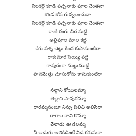
సిలకల్లే కూడి పచ్చనాకు పూల చెంతనా
కొండ కోన గువ్వలంచునా
సిలకల్లే కూడి పచ్చనాకు పూల చెంతనా
రాణి రంగు చీర సుట్టి
అల్లిపూల మాల కట్టి
రేగు పళ్ళ చెట్టు కింద కుసోనుంటిరా
రాకుమార సెయ్యి పట్టి
గావురంగా సుట్టుముట్టి
పానమెత్తు చూసుకోను కాసుకుంటిరా
నల్లాని కోయిలమ్మా
తెల్లాని పావురమ్మా
రారమ్మనంటూ నిన్ను పిలిచి అలిసేరా
రాగాల రావి కొమ్మా
వేలాడు ఊడలమ్మ
నీ అడుగు అలికిడింటే నీడ కరుసురా