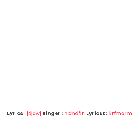
Lyrics :
jdjdwj
Singer :
njdndfin
Lyricst :
krfmorm