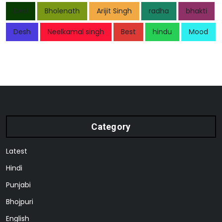
Desi
Bholenath
Arijit Singh
radha
bhakti
Desh
Neelkamal singh
Best
hindu
Mood
Category
Latest
Hindi
Punjabi
Bhojpuri
English