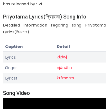
has released by Svf.
Priyotama Lyrics(প্রিয়তমা) Song Info
Detailed information regaring song Priyotama
Lyrics(প্রিয়তমা).
Caption
Detail
jdjdwj
Lyrics
njdndfin
Singer
krfmorm
Lyricst
Song Video