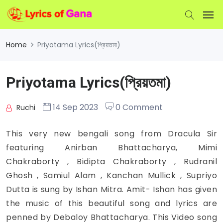
Home
Priyotama Lyrics(প্রিয়তমা)
Priyotama Lyrics(প্রিয়তমা)
14 Sep 2023
0 Comment
Ruchi
This very new bengali song from Dracula Sir
featuring Anirban Bhattacharya, Mimi
Chakraborty , Bidipta Chakraborty , Rudranil
Ghosh , Samiul Alam , Kanchan Mullick , Supriyo
Dutta is sung by Ishan Mitra. Amit- Ishan has given
the music of this beautiful song and lyrics are
penned by Debaloy Bhattacharya. This Video song