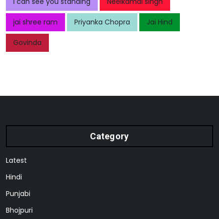
I can see you standing
Neelkamal singh
jai shree ram
Priyanka Chopra
Jai Hind
Govinda
Category
Latest
Hindi
Punjabi
Bhojpuri