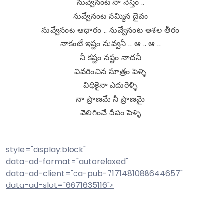
నువ్వేనంట నా నేస్తం ..
నువ్వేనంట నమ్మిన దైవం
నువ్వేనంట ఆధారం .. నువ్వేనంట ఆశల తీరం
నాకంటే ఇష్టం నువ్వనీ .. ఆ .. ఆ ..
నీ కష్టం నష్టం నాదనీ
వివరించిన సూత్రం పెళ్ళి
విధికైనా ఎదురెళ్ళి
నా ప్రాణమే నీ ప్రాణమై
వెలిగించే దీపం పెళ్ళి
style="display:block"
data-ad-format="autorelaxed"
data-ad-client="ca-pub-7171481088644657"
data-ad-slot="6671635116">