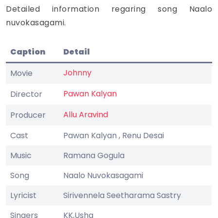
Detailed information regaring song Naalo
nuvokasagami.
Caption
Detail
Johnny
Movie
Pawan Kalyan
Director
Allu Aravind
Producer
Cast
Pawan Kalyan , Renu Desai
Music
Ramana Gogula
Song
Naalo Nuvokasagami
Lyricist
Sirivennela Seetharama Sastry
Singers
KK,Usha