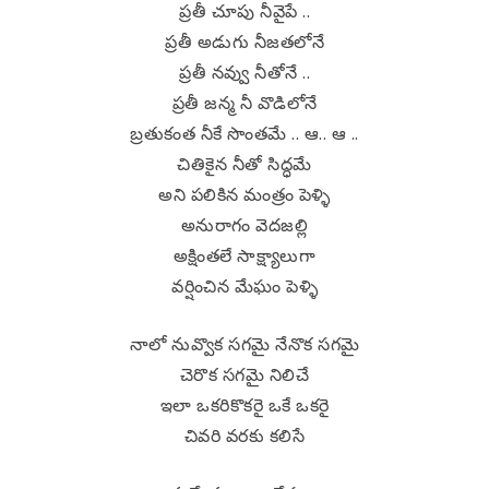
ప్రతీ చూపు నీవైపే ..
ప్రతీ అడుగు నీజతలోనే
ప్రతీ నవ్వు నీతోనే ..
ప్రతీ జన్మ నీ వొడిలోనే
బ్రతుకంత నీకే సొంతమే .. ఆ.. ఆ ..
చితికైన నీతో సిద్ధమే
అని పలికిన మంత్రం పెళ్ళి
అనురాగం వెదజల్లి
అక్షింతలే సాక్ష్యాలుగా
వర్షించిన మేఘం పెళ్ళి
నాలో నువ్వొక సగమై నేనొక సగమై
చెరొక సగమై నిలిచే
ఇలా ఒకరికొకరై ఒకే ఒకరై
చివరి వరకు కలిసే