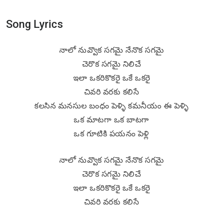
Song Lyrics
నాలో నువ్వొక సగమై నేనొక సగమై
చెరొక సగమై నిలిచే
ఇలా ఒకరికొకరై ఒకే ఒకరై
చివరి వరకు కలిసే
కలసిన మనసుల బంధం పెళ్ళి కమనీయం ఈ పెళ్ళి
ఒక మాటగా ఒక బాటగా
ఒక గూటికి పయనం పెళ్లి
నాలో నువ్వొక సగమై నేనొక సగమై
చెరొక సగమై నిలిచే
ఇలా ఒకరికొకరై ఒకే ఒకరై
చివరి వరకు కలిసే