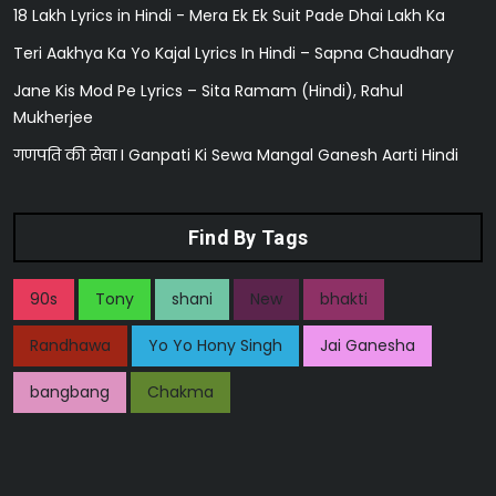
18 Lakh Lyrics in Hindi - Mera Ek Ek Suit Pade Dhai Lakh Ka
Teri Aakhya Ka Yo Kajal Lyrics In Hindi – Sapna Chaudhary
Jane Kis Mod Pe Lyrics – Sita Ramam (Hindi), Rahul
Mukherjee
गणपति की सेवा I Ganpati Ki Sewa Mangal Ganesh Aarti Hindi
Find By Tags
90s
Tony
shani
New
bhakti
Randhawa
Yo Yo Hony Singh
Jai Ganesha
bangbang
Chakma