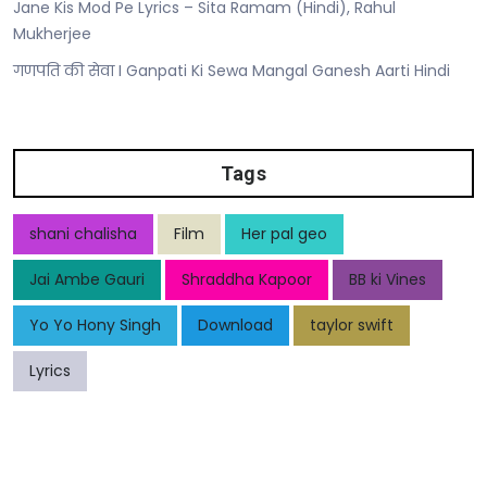
Jane Kis Mod Pe Lyrics – Sita Ramam (Hindi), Rahul
Mukherjee
गणपति की सेवा I Ganpati Ki Sewa Mangal Ganesh Aarti Hindi
Tags
shani chalisha
Film
Her pal geo
Jai Ambe Gauri
Shraddha Kapoor
BB ki Vines
Yo Yo Hony Singh
Download
taylor swift
Lyrics