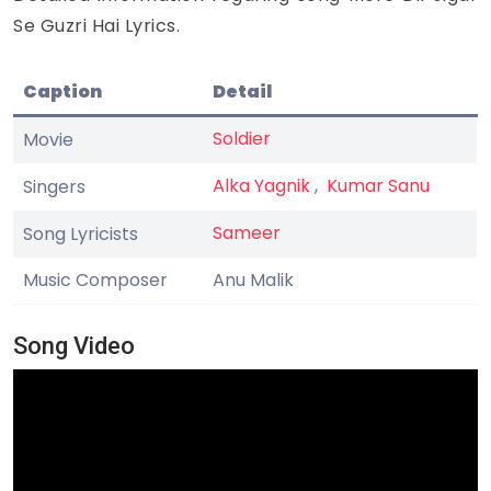
Se Guzri Hai Lyrics.
Caption
Detail
Soldier
Movie
Alka Yagnik
,
Kumar Sanu
Singers
Sameer
Song Lyricists
Music Composer
Anu Malik
Song Video