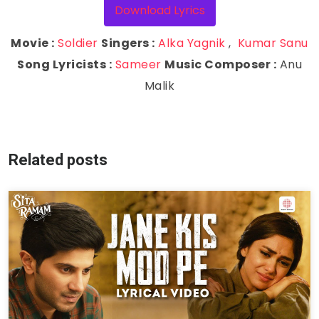
Download Lyrics
Movie :
Soldier
Singers :
Alka Yagnik
,
Kumar Sanu
Song Lyricists :
Sameer
Music Composer :
Anu
Malik
Related posts