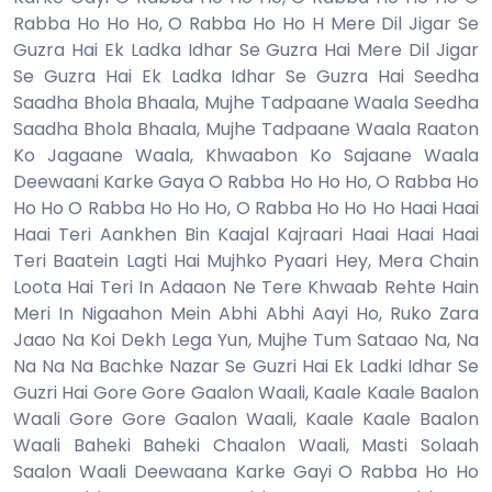
Rabba Ho Ho Ho, O Rabba Ho Ho H Mere Dil Jigar Se
Guzra Hai Ek Ladka Idhar Se Guzra Hai Mere Dil Jigar
Se Guzra Hai Ek Ladka Idhar Se Guzra Hai Seedha
Saadha Bhola Bhaala, Mujhe Tadpaane Waala Seedha
Saadha Bhola Bhaala, Mujhe Tadpaane Waala Raaton
Ko Jagaane Waala, Khwaabon Ko Sajaane Waala
Deewaani Karke Gaya O Rabba Ho Ho Ho, O Rabba Ho
Ho Ho O Rabba Ho Ho Ho, O Rabba Ho Ho Ho Haai Haai
Haai Teri Aankhen Bin Kaajal Kajraari Haai Haai Haai
Teri Baatein Lagti Hai Mujhko Pyaari Hey, Mera Chain
Loota Hai Teri In Adaaon Ne Tere Khwaab Rehte Hain
Meri In Nigaahon Mein Abhi Abhi Aayi Ho, Ruko Zara
Jaao Na Koi Dekh Lega Yun, Mujhe Tum Sataao Na, Na
Na Na Na Bachke Nazar Se Guzri Hai Ek Ladki Idhar Se
Guzri Hai Gore Gore Gaalon Waali, Kaale Kaale Baalon
Waali Gore Gore Gaalon Waali, Kaale Kaale Baalon
Waali Baheki Baheki Chaalon Waali, Masti Solaah
Saalon Waali Deewaana Karke Gayi O Rabba Ho Ho