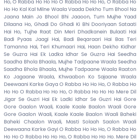
Ho, O Rabba Ho Ho Ho O Rabba Ho Ho Ho, O Rabba Ho
Ho Ho Kal Kal Milne Waala Vaada Dekho Tum Bhool Na
Jaana Main Jo Bhool Bhi Jaaoon, Tum Mujhe Yaad
Dilaana Ho, Ghadi Do Ghadi Ki Bhi Dooriyaan Sataati
Hai Ho, Tujhe Raat Din Meri Dhadkanein Bulaati Hai
Badi Pyaas Jaagi Hai, Badi Beqaraari Hai Bas Teri
Tamanna Hai, Teri Khumaari Hai, Haan Dekho Kidhar
Se Guzra Hai Ek Ladka Idhar Se Guzra Hai Seedha
Saadha Bhola Bhaala, Mujhe Tadpaane Waala Seedha
Saadha Bhola Bhaala, Mujhe Tadpaane Waala Raaton
Ko Jagaane Waala, Khwaabon Ko Sajaane Waala
Deewaani Karke Gaya O Rabba Ho Ho Ho, O Rabba Ho
Ho Ho O Rabba Ho Ho Ho, O Rabba Ho Ho Ho Mere Dil
Jigar Se Guzri Hai Ek Ladki Idhar Se Guzri Hai Gore
Gore Gaalon Waali, Kaale Kaale Baalon Waali Gore
Gore Gaalon Waali, Kaale Kaale Baalon Waali Baheki
Baheki Chaalon Waali, Masti Solaah Saalon Waali
Deewaana Karke Gayi O Rabba Ho Ho Ho, O Rabba Ho
Ho Ho O Rabba Ho Ho Ho, O Rabba Ho Ho Ho. Mere Dil