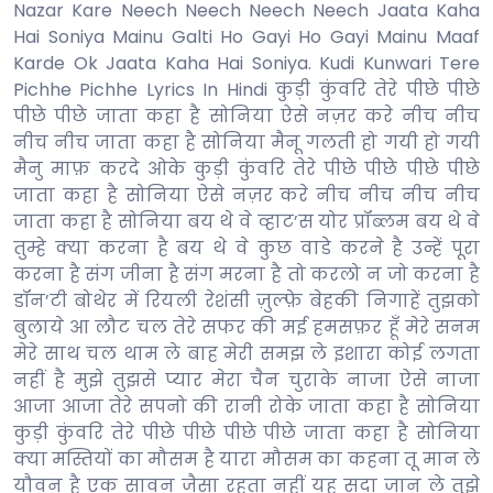
Nazar Kare Neech Neech Neech Neech Jaata Kaha
Hai Soniya Mainu Galti Ho Gayi Ho Gayi Mainu Maaf
Karde Ok Jaata Kaha Hai Soniya. Kudi Kunwari Tere
Pichhe Pichhe Lyrics In Hindi कुड़ी कुंवरि तेरे पीछे पीछे
पीछे पीछे जाता कहा है सोनिया ऐसे नज़र करे नीच नीच
नीच नीच जाता कहा है सोनिया मैनू गलती हो गयी हो गयी
मैनु माफ़ करदे ओके कुड़ी कुंवरि तेरे पीछे पीछे पीछे पीछे
जाता कहा है सोनिया ऐसे नज़र करे नीच नीच नीच नीच
जाता कहा है सोनिया बय थे वे व्हाट’स योर प्रॉब्लम बय थे वे
तुम्हे क्या करना है बय थे वे कुछ वाडे करने है उन्हें पूरा
करना है संग जीना है संग मरना है तो करलो न जो करना है
डॉन’टी बोथेर में रियली रेशंसी ज़ुल्फ़े बेहकी निगाहें तुझको
बुलाये आ लौट चल तेरे सफर की मई हमसफ़र हूँ मेरे सनम
मेरे साथ चल थाम ले बाह मेरी समझ ले इशारा कोई लगता
नहीं है मुझे तुझसे प्यार मेरा चैन चुराके नाजा ऐसे नाजा
आजा आजा तेरे सपनो की रानी रोके जाता कहा है सोनिया
कुड़ी कुंवरि तेरे पीछे पीछे पीछे पीछे जाता कहा है सोनिया
क्या मस्तियों का मौसम है यारा मौसम का कहना तू मान ले
यौवन है एक सावन जैसा रहता नहीं यह सदा जान ले तुझे