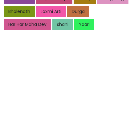
Bholenath
Laxmi Arti
Durga
Har Har Maha Dev
shani
Yaari