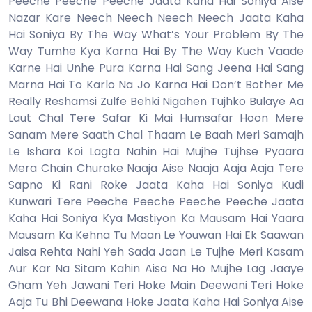
Peeche Peeche Peeche Jaata Kaha Hai Soniya Aise
Nazar Kare Neech Neech Neech Neech Jaata Kaha
Hai Soniya By The Way What’s Your Problem By The
Way Tumhe Kya Karna Hai By The Way Kuch Vaade
Karne Hai Unhe Pura Karna Hai Sang Jeena Hai Sang
Marna Hai To Karlo Na Jo Karna Hai Don’t Bother Me
Really Reshamsi Zulfe Behki Nigahen Tujhko Bulaye Aa
Laut Chal Tere Safar Ki Mai Humsafar Hoon Mere
Sanam Mere Saath Chal Thaam Le Baah Meri Samajh
Le Ishara Koi Lagta Nahin Hai Mujhe Tujhse Pyaara
Mera Chain Churake Naaja Aise Naaja Aaja Aaja Tere
Sapno Ki Rani Roke Jaata Kaha Hai Soniya Kudi
Kunwari Tere Peeche Peeche Peeche Peeche Jaata
Kaha Hai Soniya Kya Mastiyon Ka Mausam Hai Yaara
Mausam Ka Kehna Tu Maan Le Youwan Hai Ek Saawan
Jaisa Rehta Nahi Yeh Sada Jaan Le Tujhe Meri Kasam
Aur Kar Na Sitam Kahin Aisa Na Ho Mujhe Lag Jaaye
Gham Yeh Jawani Teri Hoke Main Deewani Teri Hoke
Aaja Tu Bhi Deewana Hoke Jaata Kaha Hai Soniya Aise